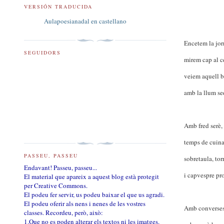
VERSIÓN TRADUCIDA
Aulapoesianadal en castellano
Encetem la jor
SEGUIDORS
mirem cap al c
veiem aquell b
amb la llum se
Amb fred serè,
temps de cuina 
PASSEU, PASSEU
sobretaula, tor
Endavant! Passeu, passeu...
i capvespre pr
El material que apareix a aquest blog està protegit
per Creative Commons.
El podeu fer servir, us podeu baixar el que us agradi.
El podeu oferir als nens i nenes de les vostres
Amb converses
classes. Recordeu, però, això:
1.Que no es poden alterar els textos ni les imatges.