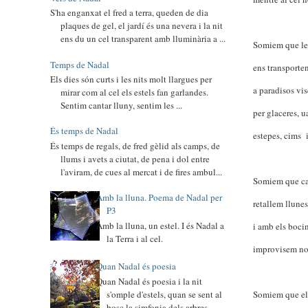
S'ha enganxat el fred a terra, queden de dia
plaques de gel, el jardí és una nevera i la nit
ens du un cel transparent amb lluminària a ...
Somiem que le
Temps de Nadal
ens transporten
Els dies són curts i les nits molt llargues per
a paradisos vi
mirar com al cel els estels fan garlandes.
Sentim cantar lluny, sentim les ...
per glaceres, u
És temps de Nadal
estepes, cims i
És temps de regals, de fred gèlid als camps, de
llums i avets a ciutat, de pena i dol entre
l'aviram, de cues al mercat i de fires ambul...
Somiem que c
Amb la lluna. Poema de Nadal per
retallem llunes 
P3
Amb la lluna, un estel. I és Nadal a
i amb els boci
la Terra i al cel.
improvisem no
Quan Nadal és poesia
Quan Nadal és poesia i la nit
s'omple d'estels, quan se sent al
Somiem que els
bosc la simfonia dels arbres