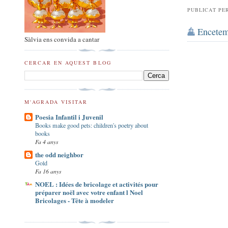
PUBLICAT PE
Encetem
Sàlvia ens convida a cantar
CERCAR EN AQUEST BLOG
M'AGRADA VISITAR
Poesia Infantil i Juvenil
Books make good pets: children's poetry about
books
Fa 4 anys
the odd neighbor
Gold
Fa 16 anys
NOEL : Idées de bricolage et activités pour
préparer noël avec votre enfant l Noel
Bricolages - Tête à modeler