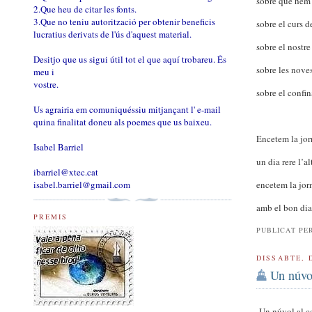
sobre què hem 
2.Que heu de citar les fonts.
3.Que no teniu autorització per obtenir beneficis
sobre el curs d
lucratius derivats de l'ús d'aquest material.
sobre el nostre
Desitjo que us sigui útil tot el que aquí trobareu. És
sobre les nove
meu i
vostre.
sobre el confi
Us agrairia em comuniquéssiu mitjançant l' e-mail
quina finalitat doneu als poemes que us baixeu.
Encetem la jo
Isabel Barriel
un dia rere l’al
ibarriel@xtec.cat
isabel.barriel@gmail.com
encetem la jor
amb el bon dia 
PREMIS
PUBLICAT PE
DISSABTE, 
Un núvol
Un núvol al ce