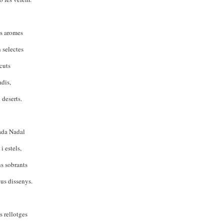
s aromes
 selectes
scuts
adis,
 deserts.
ada Nadal
i estels,
ns sobrants
us dissenys.
 rellotges