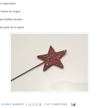
n expectants
’atura al vespre
ques ballen destres
ant món de la ment.
R
ISABEL BARRIEL
A
12:12 P. M.
CAP COMENTARI: