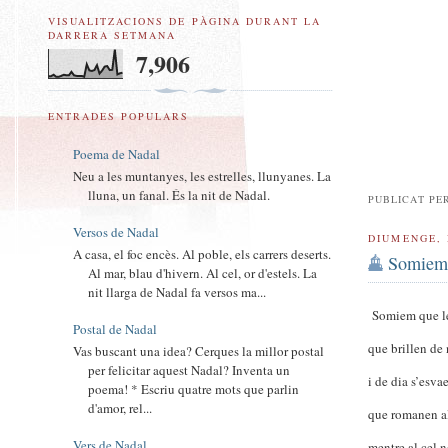
VISUALITZACIONS DE PÀGINA DURANT LA
DARRERA SETMANA
7,906
ENTRADES POPULARS
Poema de Nadal
Neu a les muntanyes, les estrelles, llunyanes. La
lluna, un fanal. És la nit de Nadal.
PUBLICAT PE
Versos de Nadal
DIUMENGE, 
A casa, el foc encès. Al poble, els carrers deserts.
Somie
Al mar, blau d'hivern. Al cel, or d'estels. La
nit llarga de Nadal fa versos ma...
Somiem que les
Postal de Nadal
que brillen de 
Vas buscant una idea? Cerques la millor postal
per felicitar aquest Nadal? Inventa un
i de dia s’esva
poema! * Escriu quatre mots que parlin
d'amor, rel...
que romanen a
Vers de Nadal
mentre al cel n