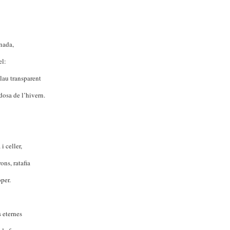
nada,
el:
lau transparent
dosa de l’hivern.
i celler,
rons, ratafia
oper.
 eternes