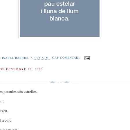
R
ISABEL BARRIEL
A
4:02 A. M.
CAP COMENTARI:
DE DESEMBRE 27, 2020
m
 paraules són estrelles,
nit
eixen,
l record
o les veiem.