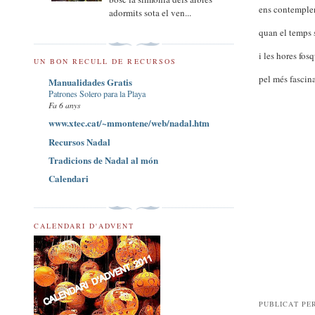
ens contemple
adormits sota el ven...
quan el temps s
i les hores fos
UN BON RECULL DE RECURSOS
pel més fascin
Manualidades Gratis
Patrones Solero para la Playa
Fa 6 anys
www.xtec.cat/~mmontene/web/nadal.htm
Recursos Nadal
Tradicions de Nadal al món
Calendari
CALENDARI D'ADVENT
PUBLICAT PE